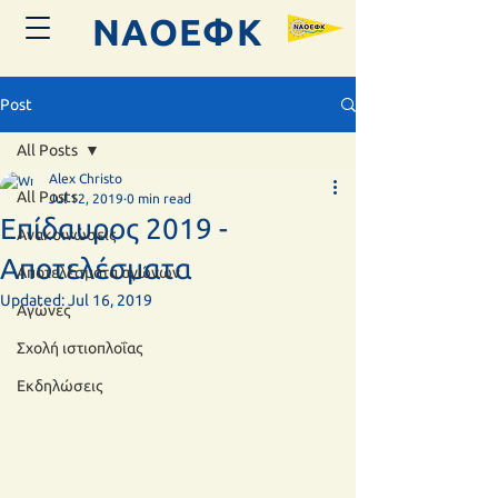
ΝΑΟΕΦK
Post
All Posts
Alex Christo
All Posts
Jul 12, 2019
0 min read
Επίδαυρος 2019 -
Ανακοινώσεις
Αποτελέσματα
Αποτελέσματα αγώνων
Updated:
Jul 16, 2019
Αγώνες
Σχολή ιστιοπλοΐας
Εκδηλώσεις