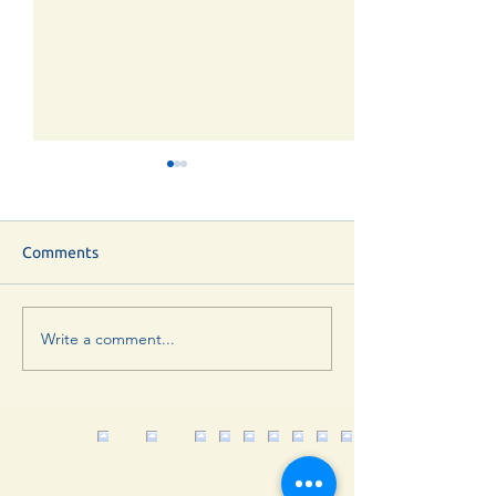
Comments
Write a comment...
Επίδαυρος 2020 -
Τελικά αποτελέ
Αποτελέσματα
αγώνα.