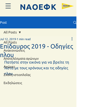
ΝΑΟΕΦK
Post
All Posts
Jul 12, 2019
1 min read
All Posts
Επίδαυρος 2019 - Οδηγίες
Ανακοινώσεις
πλου
Αποτελέσματα αγώνων
Πατήστε στην εικόνα για να βρείτε τη 
Αγώνες
λίστα με τους χρόνους και τις οδηγίες 
πλου. 
Σχολή ιστιοπλοΐας
Εκδηλώσεις